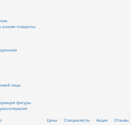
токи
а основе плаценты
кционная
кожей лица
оррекция фигуры
прессотерапия
р
Цены
Специалисты
Акции
Отзывы