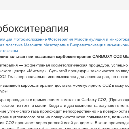
рбокситерапия
иляция
Фотоомоложение
Фототерапия
Миостимуляция и микротоки
ая пластика
Мезонити
Мезотерапия
Биоревитализация инъекцион
нотоксины
сиональная неинвазивная карбокситерапия CARBOXY CO2 G
итерапия — эффективная косметологическая процедура, успешно 
ского центра «Мисмед». Суть этой процедуры заключается во введ
СО2 Гель первоначально использовался для лечения ран, но позже
нвазивной карбокситерапии доставка молекулярного СО2 в кожу ос
уры.
ра проводится с применением комплекта Carboxy СО2, (Производс
 состоит из геля и маски. Когда эти два компонента вступают в конт
ие углекислого газа происходит непосредственно на поверхности к
рация углекислого газа на поверхности кожи повышается, возникае
и СО2 проникает через роговой слой до дермы. В коже происходит
сторону. Изменение рН запускает многочисленные физиологические