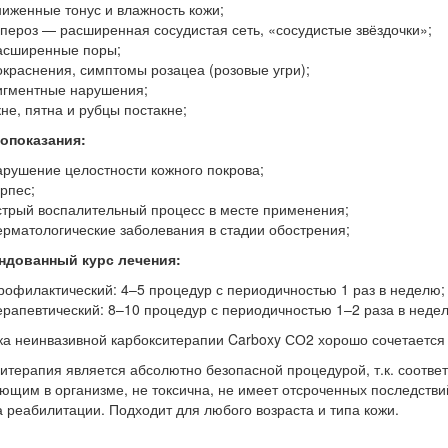
ниженные тонус и влажность кожи;
упероз — расширенная сосудистая сеть, «сосудистые звёздочки»;
асширенные поры;
окраснения, симптомы розацеа (розовые угри);
игментные нарушения;
кне, пятна и рубцы постакне;
опоказания:
арушение целостности кожного покрова;
ерпес;
стрый воспалительный процесс в месте применения;
ерматологические заболевания в стадии обострения;
ндованный курс лечения:
рофилактический: 4–5 процедур с периодичностью 1 раз в неделю;
ерапевтический: 8–10 процедур с периодичностью 1–2 раза в неде
а неинвазивной карбокситерапии Carboxy СО2 хорошо сочетается 
итерапия является абсолютно безопасной процедурой, т.к. соотве
ющим в организме, не токсична, не имеет отсроченных последстви
 реабилитации. Подходит для любого возраста и типа кожи.