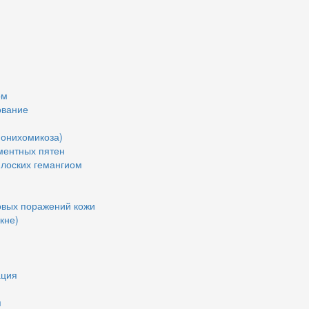
ом
ование
(онихомикоза)
ментных пятен
плоских гемангиом
овых поражений кожи
кне)
ация
я