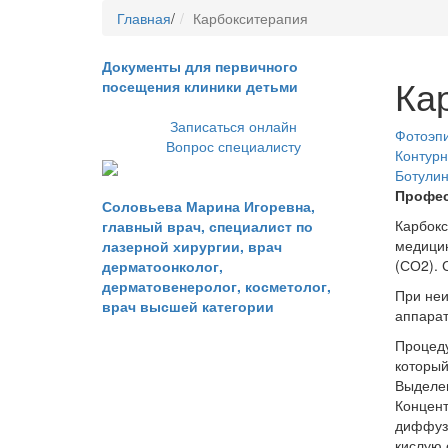
Главная
/
Карбокситерапия
Документы для первичного
Ка
посещения клиники детьми
Записаться онлайн
Фотоэп
Вопрос специалисту
Контурн
Ботули
Профес
Соловьева Марина Игоревна,
Карбокс
главный врач, специалист по
медицин
лазерной хирургии, врач
(СО2). 
дерматоонколог,
дерматовенеролог, косметолог,
При неи
врач высшей категории
аппарат
Процеду
который
Выделен
Концент
диффузи
кислую 