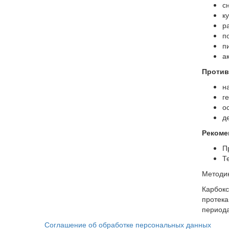
с
к
р
п
п
а
Против
н
г
о
д
Рекоме
П
Т
Методик
Карбокс
протека
периода
Соглашение об обработке персональных данных