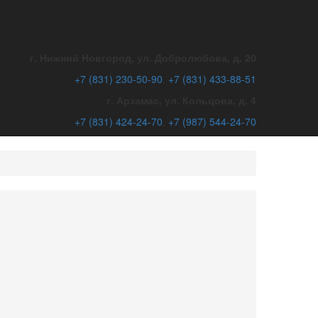
г. Нижний Новгород, ул. Добролюбова, д. 20
+7 (831)
230-50-90
,
+7 (831)
433-88-51
г. Арзамас, ул. Кольцова, д. 4
+7 (831)
424-24-70
,
+7 (987)
544-24-70