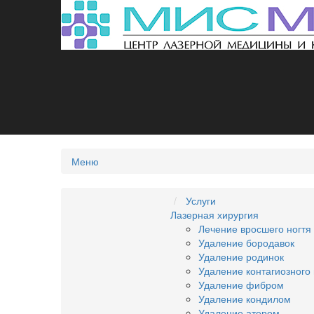
Меню
Услуги
Лазерная хирургия
Лечение вросшего ногтя
Удаление бородавок
Удаление родинок
Удаление контагиозного
Удаление фибром
Удаление кондилом
Удаление атером