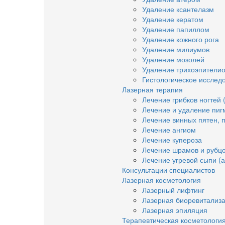
Удаление ксантелазм
Удаление кератом
Удаление папиллом
Удаление кожного рога
Удаление милиумов
Удаление мозолей
Удаление трихоэпители
Гистологическое исслед
Лазерная терапия
Лечение грибков ногтей 
Лечение и удаление пиг
Лечение винных пятен, 
Лечение ангиом
Лечение купероза
Лечение шрамов и рубц
Лечение угревой сыпи (а
Консультации специалистов
Лазерная косметология
Лазерный лифтинг
Лазерная биоревитализ
Лазерная эпиляция
Терапевтическая косметологи