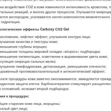
 на воздействие СО2 в коже изменяются интенсивность кровотока,
тельных реакций, и многих других процессов. Улучшается микроци
тся кислородом, усиливается синтез компонентов межклеточного 
 гидратации.
ологические эффекты Carboxy СО2 Gel
моложение, лифтинг эффект, улучшение контура лица;
лучшение качества и текстуры кожи;
меньшение глубины морщин;
меньшение толщины жировой складки «второго» подбородка;
меньшение пигментации, осветление и выравнивание цвета кожи;
егуляция секреции сальных желез;
лучшение лимфодренажа, детоксикация, уменьшение отечности;
ыраженный противовоспалительный и антисептический эффект;
ьтате процедуры кожа заметно омолаживается, замедляется прежд
идантная защита клеток. Карбокситерапия стимулирует расщиплен
 отложений, исчезает второй подбородок.
ния к процедуре:
бщее старение кожи лица, морщины;
усклый цвет лица;