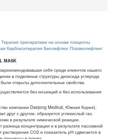
Терапия препаратами на основе плаценты
ная
Карбокситерапия
Биолифтинг
Плазмолифтинг
EL MASK
зарекомендовавшая себя среди клиентов нашего
ении в подкожные структуры диоксида углерода
 были открыты дополнительные свойства.
уществляется без инъекций и без использования
тво компании Daejong Medical, Южная Корея),
акт друг с другом, образуется углекислый газ.
ожи в результате химической реакции.
т разница концентрации и в результате пассивной
 растворение СО2 и показатель рН сдвигается в
 процессы в тканях.