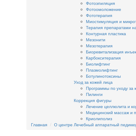
Фотоэпиляция
Фотоомоложение
Фототерапия
Миостимуляция и микро
Терапия препаратами н
Контурная пластика
Мезонити
Мезотерапия
Биоревитализация инъе
Карбокситерапия
Биолифтинг
Плазмолифтинг
Ботулинотоксины
Уход за кожей лица
Программы по уходу за 
Пилинги
Коррекция фигуры
Лечение целлюлита и к
Медицинский массаж и 
Криолиполиз
Главная
О центре
Лечебный аппаратный педикю