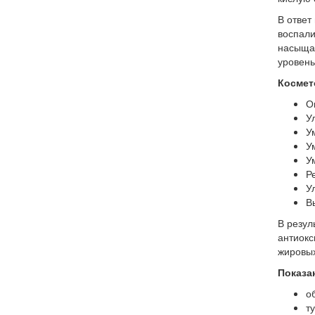
В ответ
воспали
насыщаю
уровень
Космет
О
У
У
У
У
Р
У
В
В резул
антиокс
жировых
Показа
о
т