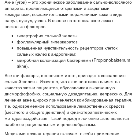
Акне (угри) – это хроническое заболевание сально-волосяного
аппарата, проявляющееся открытыми и закрытыми
комедонами, воспалительными поражениями кожи в виде
папул, пустул, узлов. В основе патогенеза акне лежат
несколько факторов:
гипертрофия сальной железы;
фолликулярный гиперкератоз;
повышенная чувствительность рецепторов клеток
сальных желез к андрогенам;
микробная колонизация бактериями (Propionobakterium
akne).
Все эти факторы, в конечном итоге, приводят к воспалению
сальной железы. Известно, что акне негативно влияет на
качество жизни пациентов, обуславливая выраженную
дисморфофобию, социальную дезадаптацию, депрессию. Для
лечения акне широко применяется комбинированная терапия,
т.е. одновременное использование лекарственных средств
(местного и общего действия) и физиотерапевтических
методов воздействия. Такой подход к лечению акне является
наиболее рациональным и целесообразным.
Медикаментозная терапия включает в себя применение