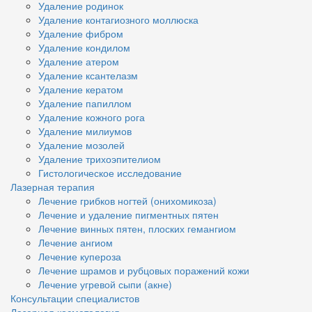
Удаление родинок
Удаление контагиозного моллюска
Удаление фибром
Удаление кондилом
Удаление атером
Удаление ксантелазм
Удаление кератом
Удаление папиллом
Удаление кожного рога
Удаление милиумов
Удаление мозолей
Удаление трихоэпителиом
Гистологическое исследование
Лазерная терапия
Лечение грибков ногтей (онихомикоза)
Лечение и удаление пигментных пятен
Лечение винных пятен, плоских гемангиом
Лечение ангиом
Лечение купероза
Лечение шрамов и рубцовых поражений кожи
Лечение угревой сыпи (акне)
Консультации специалистов
Лазерная косметология