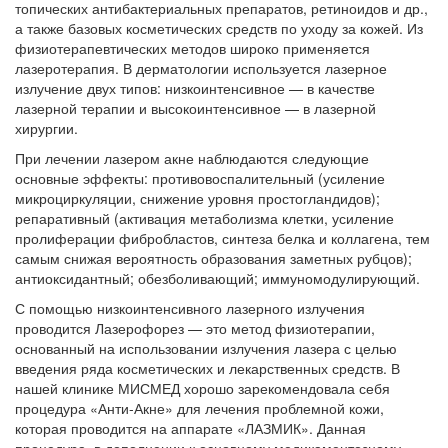
топических антибактериальных препаратов, ретиноидов и др.,
а также базовых косметических средств по уходу за кожей. Из
физиотерапевтических методов широко применяется
лазеротерапия. В дерматологии используется лазерное
излучение двух типов: низкоинтенсивное — в качестве
лазерной терапии и высокоинтенсивное — в лазерной
хирургии.
При лечении лазером акне наблюдаются следующие
основные эффекты: противовоспалительный (усиление
микроциркуляции, снижение уровня простогландидов);
репаративный (активация метаболизма клетки, усиление
пролиферации фибробластов, синтеза белка и коллагена, тем
самым снижая вероятность образования заметных рубцов);
антиоксидантный; обезболивающий; иммуномодулирующий.
С помощью низкоинтенсивного лазерного излучения
проводится Лазерофорез — это метод физиотерапии,
основанный на использовании излучения лазера с целью
введения ряда косметических и лекарственных средств. В
нашей клинике МИСМЕД хорошо зарекомендовала себя
процедура «Анти-Акне» для лечения проблемной кожи,
которая проводится на аппарате «ЛАЗМИК». Данная