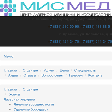
г. Нижний Новгород, ул. Добролюбова, д. 20
+7 (831)
230-50-90
,
+7 (831)
433-88-51
г. Арзамас, ул. Кольцова, д. 4
+7 (831)
424-24-70
,
+7 (987)
544-24-70
Меню
Главная
О центре
Услуги
Цены
Специалисты
Акции
Отзывы
Вопрос-ответ
Галерея
Контакты
Главная
О центре
Услуги
Лазерная хирургия
Лечение вросшего ногтя
Удаление бородавок