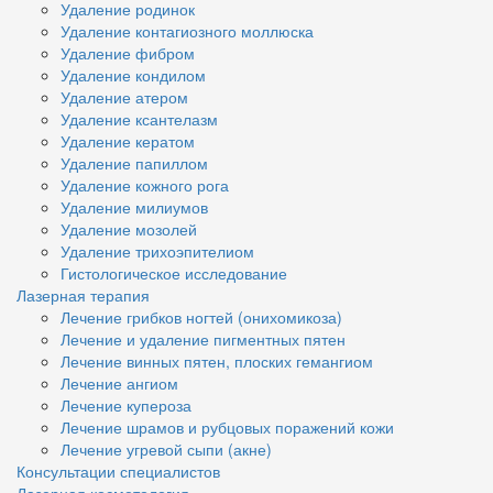
Удаление родинок
Удаление контагиозного моллюска
Удаление фибром
Удаление кондилом
Удаление атером
Удаление ксантелазм
Удаление кератом
Удаление папиллом
Удаление кожного рога
Удаление милиумов
Удаление мозолей
Удаление трихоэпителиом
Гистологическое исследование
Лазерная терапия
Лечение грибков ногтей (онихомикоза)
Лечение и удаление пигментных пятен
Лечение винных пятен, плоских гемангиом
Лечение ангиом
Лечение купероза
Лечение шрамов и рубцовых поражений кожи
Лечение угревой сыпи (акне)
Консультации специалистов
Лазерная косметология