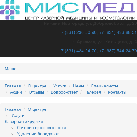
г. Нижний Новгород, ул. Добролюбова, д. 20
+7 (831)
230-50-90
,
+7 (831)
433-88-51
г. Арзамас, ул. Кольцова, д. 4
+7 (831)
424-24-70
,
+7 (987)
544-24-70
Меню
Главная
О центре
Услуги
Цены
Специалисты
Акции
Отзывы
Вопрос-ответ
Галерея
Контакты
Главная
О центре
Услуги
Лазерная хирургия
Лечение вросшего ногтя
Удаление бородавок