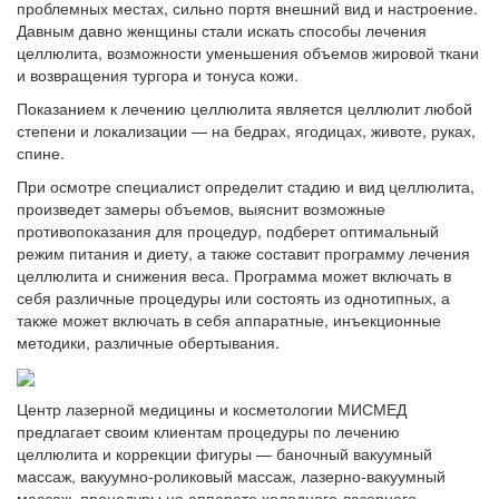
проблемных местах, сильно портя внешний вид и настроение.
Давным давно женщины стали искать способы лечения
целлюлита, возможности уменьшения объемов жировой ткани
и возвращения тургора и тонуса кожи.
Показанием к лечению целлюлита является целлюлит любой
степени и локализации — на бедрах, ягодицах, животе, руках,
спине.
При осмотре специалист определит стадию и вид целлюлита,
произведет замеры объемов, выяснит возможные
противопоказания для процедур, подберет оптимальный
режим питания и диету, а также составит программу лечения
целлюлита и снижения веса. Программа может включать в
себя различные процедуры или состоять из однотипных, а
также может включать в себя аппаратные, инъекционные
методики, различные обертывания.
Центр лазерной медицины и косметологии МИСМЕД
предлагает своим клиентам процедуры по лечению
целлюлита и коррекции фигуры — баночный вакуумный
массаж, вакуумно-роликовый массаж, лазерно-вакуумный
массаж, процедуры на аппарате холодного лазерного