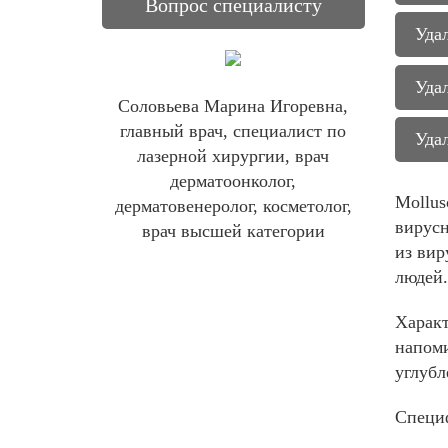
Вопрос специалисту
Уда
Уда
Соловьева Марина Игоревна,
главный врач, специалист по
Уда
лазерной хирургии, врач
дерматоонколог,
Mollus
дерматовенеролог, косметолог,
вирусн
врач высшей категории
из вир
людей.
Характ
напоми
углубл
Специф